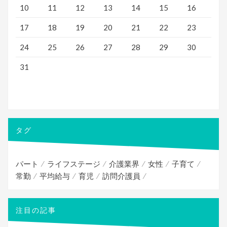
10
11
12
13
14
15
16
17
18
19
20
21
22
23
24
25
26
27
28
29
30
31
タグ
パート
ライフステージ
介護業界
女性
子育て
常勤
平均給与
育児
訪問介護員
注目の記事