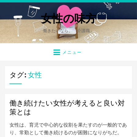
女性の味方
働きたいなら、「介護職」
メニュー
タグ:
女性
働き続けたい女性が考えると良い対
策とは
女性は、育児で中心的な役割を果たすのが一般的であ
り、常勤として働き続けるのが困難になりがちだ。