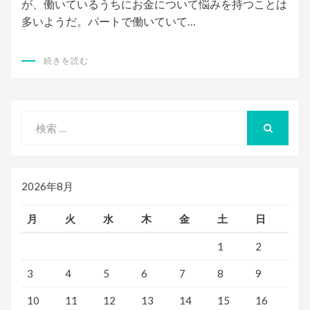
が、働いているうちにお金について悩みを持つことは
多いようだ。パートで働いていて…
続きを読む
検
索
検
索
対
象:
2026年8月
月
火
水
木
金
土
日
1
2
3
4
5
6
7
8
9
10
11
12
13
14
15
16